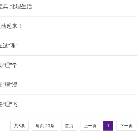
宝典-北理生活
起动起来！
这“理”
“理”学
“理”浸
“理”飞
共6条
每页
20
条
1
首页
上一页
下一页