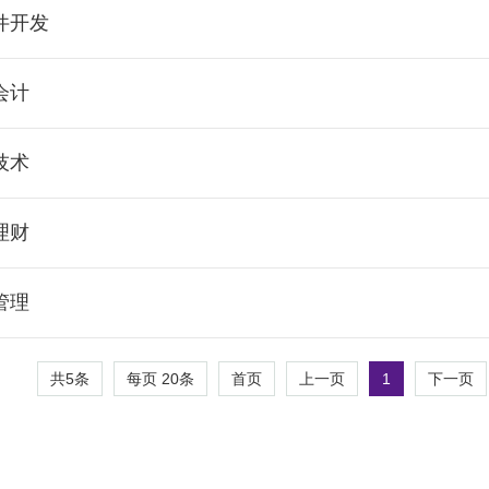
件开发
会计
技术
理财
管理
共5条
每页
20
条
1
首页
上一页
下一页