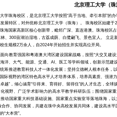
北京理工大学（珠
大学珠海校区，是北京理工大学按照“高于当地、牵引本部”的办
发展特区，对外统称北京理工大学（珠海）。 珠海校区始建于20
珠海国家高新区核心创新带，毗邻广深、直连港澳。珠海校区占地约
森林、300亩湖泊湿地，古荔成荫、白鹭翩飞、景色宜人。 立
校生规模2万余人，自2024年开始招生并实现高位开局。
面向教育强国和粤港澳大湾区建设国家战略，按照“大交叉建设
海洋、大气、能源、交通、AI、医工等学科领域，创新示范建
统筹推进教育科技人才一体化发展；坚持立德树人根本任务，以“
、国际视野的湾区特色高水平人才培养体系，培养高素质、强潜
卓越”，倾心涵育“引得来、育得好、留得住”的人才生态，全
际化视野、广泛学术影响力的高水平教学科研队伍；围绕国家重
，推动国家重大科技基础设施、国家重点实验室等落地珠海，以
放合作、协同发展，共建在珠中央高校发展共同体，建设高水平
的“大本营”。