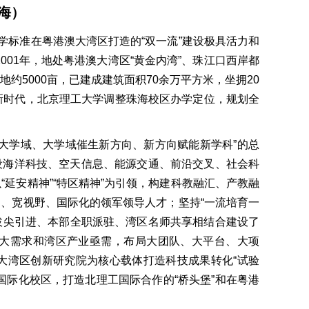
海）
学标准在粤港澳大湾区打造的“双一流”建设极具活力和
01年，地处粤港澳大湾区“黄金内湾”、珠江口西岸都
5000亩，已建成建筑面积70余万平方米，坐拥20
足新时代，北京理工大学调整珠海校区办学定位，规划全
大学域、大学域催生新方向、新方向赋能新学科”的总
设海洋科技、空天信息、能源交通、前沿交叉、社会科
延安精神”“特区精神”为引领，构建科教融汇、产教融
力、宽视野、国际化的领军领导人才；坚持“一流培育一
球拔尖引进、本部全职派驻、湾区名师共享相结合建设了
大需求和湾区产业亟需，布局大团队、大平台、大项
大湾区创新研究院为核心载体打造科技成果转化“试验
国际化校区，打造北理工国际合作的“桥头堡”和在粤港