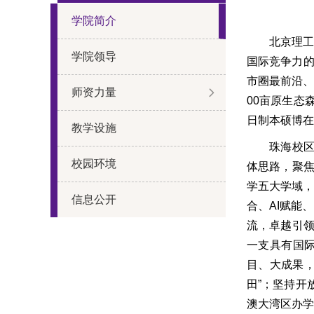
学院简介
北京理工
学院领导
国际竞争力的
市圈最前沿、
师资力量
00亩原生态
日制本硕博在
教学设施
珠海校区
校园环境
体思路，聚焦
学五大学域，
信息公开
合、AI赋能
流，卓越引领
一支具有国
目、大成果
田”；坚持开
澳大湾区办学